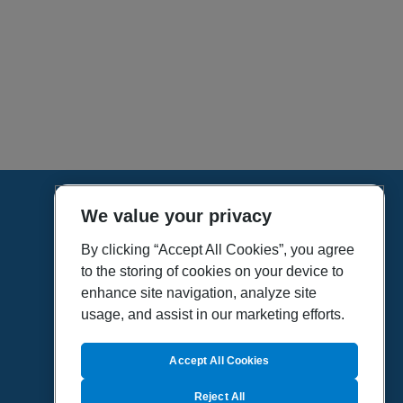
We value your privacy
HOME
VÍDEOS
By clicking “Accept All Cookies”, you agree
to the storing of cookies on your device to
POLÍTICA DE PRIVACIDAD
enhance site navigation, analyze site
POLÍTICA DE COOKIES
usage, and assist in our marketing efforts.
MAPA DEL SITIO
QUIENES SOMOS
Accept All Cookies
Reject All