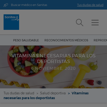
Buscar médico en Sanitas
Tus dudas de salud
PESO SALUDABLE
RECONOCIMIENTOS MÉDICOS
REPRODU
VITAMINAS NECESARIAS PARA LOS
DEPORTISTAS
6 NOVIEMBRE, 2020
Tus dudas de salud
Salud deportiva
Vitaminas
necesarias para los deportistas