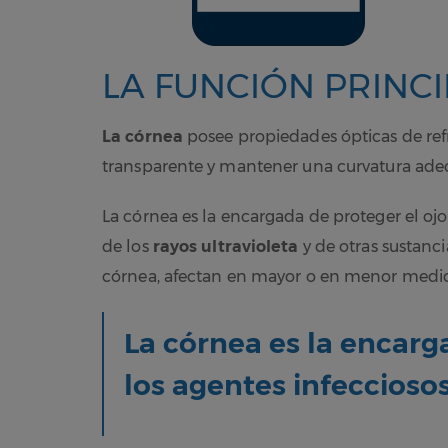
LA FUNCIÓN PRINC
La córnea
posee propiedades ópticas de refr
transparente y mantener una curvatura ade
La córnea es la encargada de proteger el oj
de los
rayos ultravioleta
y de otras sustanc
córnea, afectan en mayor o en menor medida
La córnea es la encarg
los agentes infeccioso