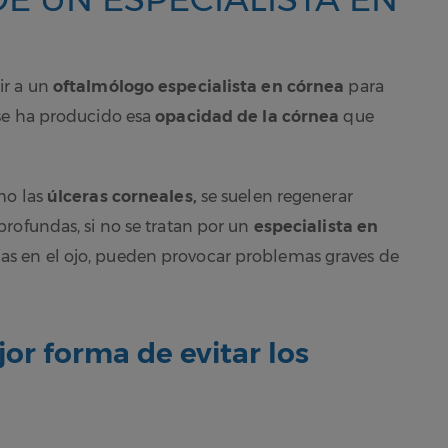
r a un
oftalmólogo especialista en córnea
para
se ha producido esa
opacidad de la córnea
que
o las
úlceras corneales,
se suelen regenerar
rofundas, si no se tratan por un
especialista en
s en el ojo, pueden provocar problemas graves de
or forma de evitar los