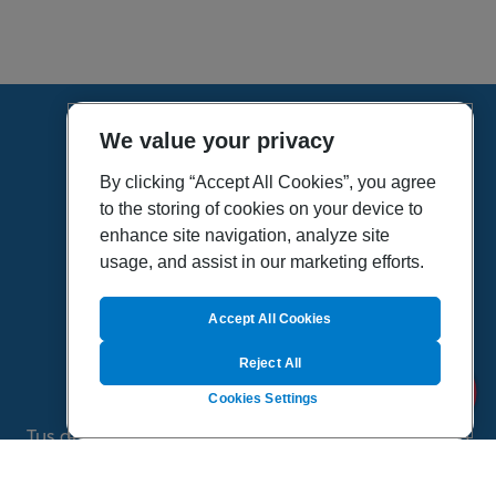
We value your privacy
HOME
VÍDEOS
By clicking “Accept All Cookies”, you agree
to the storing of cookies on your device to
POLÍTICA DE PRIVACIDAD
enhance site navigation, analyze site
POLÍTICA DE COOKIES
usage, and assist in our marketing efforts.
MAPA DEL SITIO
QUIENES SOMOS
Accept All Cookies
Reject All
Cookies Settings
Tus dudas de salud es un proyecto de Sanitas, todo
el contenido de esta página ha sido validado por
especialistas médicos