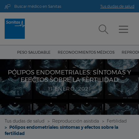
Buscar médico en Sanitas
Tus dudas de salud
PESO SALUDABLE
RECONOCIMIENTOS MÉDICOS
REPRODU
PÓLIPOS ENDOMETRIALES: SÍNTOMAS Y
EFECTOS SOBRE LA FERTILIDAD
11 ENERO, 2021
Tus dudas de salud
Reproducción asistida
Fertilidad
Pólipos endometriales: síntomas y efectos sobre la
fertilidad