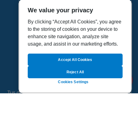
We value your privacy
HOME
VÍDEOS
By clicking “Accept All Cookies”, you agree
to the storing of cookies on your device to
POLÍTICA DE PRIVACIDAD
enhance site navigation, analyze site
POLÍTICA DE COOKIES
usage, and assist in our marketing efforts.
MAPA DEL SITIO
QUIENES SOMOS
Accept All Cookies
Reject All
Cookies Settings
Tus dudas de salud es un proyecto de Sanitas, todo
el contenido de esta página ha sido validado por
especialistas médicos
©
2026 Todos los derechos reservados.