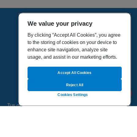
We value your privacy
HOME
VÍDEOS
By clicking “Accept All Cookies”, you agree
to the storing of cookies on your device to
POLÍTICA DE PRIVACIDAD
enhance site navigation, analyze site
POLÍTICA DE COOKIES
usage, and assist in our marketing efforts.
MAPA DEL SITIO
QUIENES SOMOS
Accept All Cookies
Reject All
Cookies Settings
Tus dudas de salud es un proyecto de Sanitas, todo
el contenido de esta página ha sido validado por
especialistas médicos
©
2026 Todos los derechos reservados.