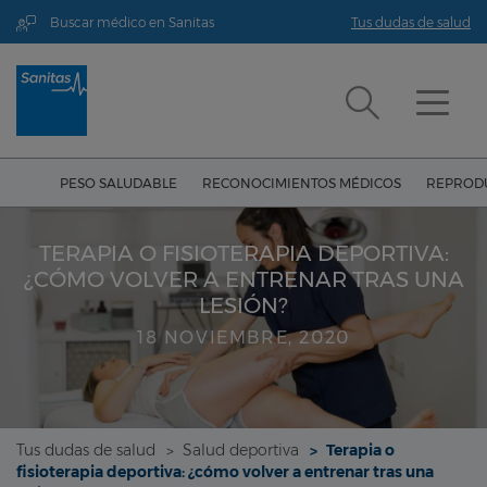
Buscar médico en Sanitas
Tus dudas de salud
PESO SALUDABLE
RECONOCIMIENTOS MÉDICOS
REPRODU
TERAPIA O FISIOTERAPIA DEPORTIVA:
¿CÓMO VOLVER A ENTRENAR TRAS UNA
LESIÓN?
18 NOVIEMBRE, 2020
Tus dudas de salud
Salud deportiva
Terapia o
fisioterapia deportiva: ¿cómo volver a entrenar tras una