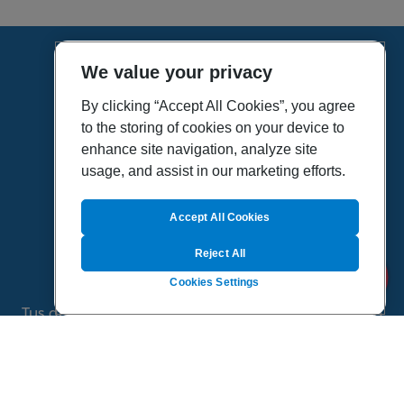
We value your privacy
HOME
VÍDEOS
By clicking “Accept All Cookies”, you agree
to the storing of cookies on your device to
POLÍTICA DE PRIVACIDAD
enhance site navigation, analyze site
POLÍTICA DE COOKIES
usage, and assist in our marketing efforts.
MAPA DEL SITIO
QUIENES SOMOS
Accept All Cookies
Reject All
Cookies Settings
Tus dudas de salud es un proyecto de Sanitas, todo
el contenido de esta página ha sido validado por
especialistas médicos