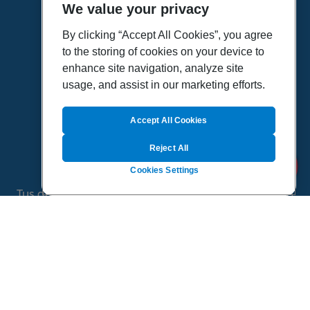
We value your privacy
HOME
VÍDEOS
By clicking “Accept All Cookies”, you agree
to the storing of cookies on your device to
POLÍTICA DE PRIVACIDAD
enhance site navigation, analyze site
POLÍTICA DE COOKIES
usage, and assist in our marketing efforts.
MAPA DEL SITIO
QUIENES SOMOS
Accept All Cookies
Reject All
Cookies Settings
Tus dudas de salud es un proyecto de Sanitas, todo
el contenido de esta página ha sido validado por
especialistas médicos
©
2026 Todos los derechos reservados.