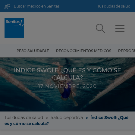
Buscar médico en Sanitas
Tus dudas de salud
PESO SALUDABLE
RECONOCIMIENTOS MÉDICOS
REPRODU
ÍNDICE SWOLF: ¿QUÉ ES Y CÓMO SE
CALCULA?
17 NOVIEMBRE, 2020
Tus dudas de salud
Salud deportiva
Índice Swolf: ¿Qué
es y cómo se calcula?